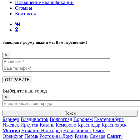
Повышение квалификации
Отзывы
Контакты
Заполните форму ниже и мы Вам перезвоним!
×
Выберите ваш город
×
Поиск
Барнаул
Владивосток
Волгоград
Воронеж
Екатеринбург
Ижевск
Иркутск
Казань
Кемерово
Краснодар
Красноярск
Москва
Нижний Новгород
Новосибирск
Омск
Оренбург
Пермь
Ростов-на-Дону
Рязань
Самара
Санкт-