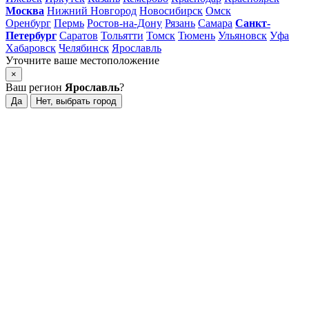
Москва
Нижний Новгород
Новосибирск
Омск
Оренбург
Пермь
Ростов-на-Дону
Рязань
Самара
Санкт-
Петербург
Саратов
Тольятти
Томск
Тюмень
Ульяновск
Уфа
Хабаровск
Челябинск
Ярославль
Уточните ваше местоположение
×
Ваш регион
Ярославль
?
Да
Нет, выбрать город