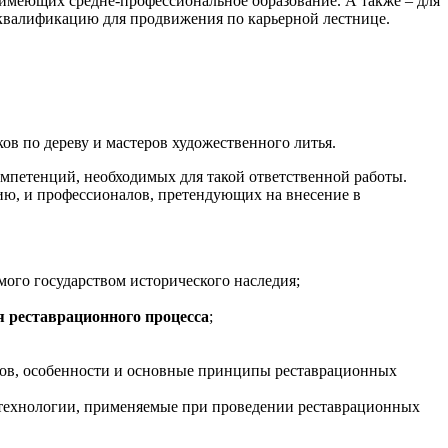
 имеющих средне-профессиональное образование. А также – для
квалификацию для продвижения по карьерной лестнице.
ов по дереву и мастеров художественного литья.
омпетенций, необходимых для такой ответственной работы.
ию, и профессионалов, претендующих на внесение в
мого государством исторического наследия;
я реставрационного процесса
;
ков, особенности и основные принципы реставрационных
 технологии, применяемые при проведении реставрационных