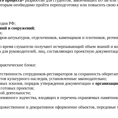
го процесса
» разработан для студентов, закончивших ВУЗы или
которым необходимо пройти переподготовку или повысить свою 
едия РФ;
аний и сооружений
;
в;
ров-штукатуров, отделочников, каменщиков и плотников, резчик
 это время слушатели получают исчерпывающий объем знаний и к
а для руководителей, лиц, составляющих проектную документац
практические блоки:
ственность сотрудников-реставраторов за сохранность оберегае
тов культурного наследия, установленные законодательно;
товых эскизов, порядок утверждения документации и
организаци
готовых проектов;
ой деятельности;
ревянного зодчества, входящих в перечень охраняемых памятни
дожественное и декоративное оформление объектов, передовые