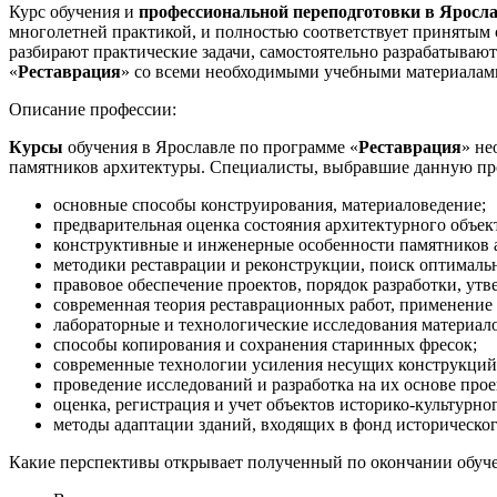
Курс обучения и
профессиональной переподготовки в Яросл
многолетней практикой, и полностью соответствует принятым
разбирают практические задачи, самостоятельно разрабатываю
«
Реставрация
» со всеми необходимыми учебными материалами,
Описание профессии:
Курсы
обучения в Ярославле по программе «
Реставрация
» не
памятников архитектуры. Специалисты, выбравшие данную пр
основные способы конструирования, материаловедение;
предварительная оценка состояния архитектурного объек
конструктивные и инженерные особенности памятников 
методики реставрации и реконструкции, поиск оптималь
правовое обеспечение проектов, порядок разработки, ут
современная теория реставрационных работ, применени
лабораторные и технологические исследования материало
способы копирования и сохранения старинных фресок;
современные технологии усиления несущих конструкций
проведение исследований и разработка на их основе про
оценка, регистрация и учет объектов историко-культурно
методы адаптации зданий, входящих в фонд исторического
Какие перспективы открывает полученный по окончании обуч