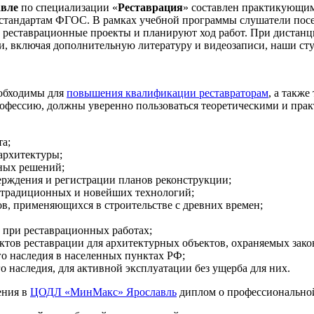
авле
по специализации «
Реставрация
» составлен практикующим
 стандартам ФГОС. В рамках учебной программы слушатели посе
т реставрационные проекты и планируют ход работ. При дистан
 включая дополнительную литературу и видеозаписи, наши студ
обходимы для
повышения квалификации реставраторам
, а также
офессию, должны уверенно пользоваться теоретическими и пра
та;
архитектуры;
ных решений;
верждения и регистрации планов реконструкции;
е традиционных и новейших технологий;
в, применяющихся в строительстве с древних времен;
 при реставрационных работах;
ектов реставрации для архитектурных объектов, охраняемых зако
го наследия в населенных пунктах РФ;
 наследия, для активной эксплуатации без ущерба для них.
ения в
ЦОДЛ «МинМакс» Ярославль
диплом о профессионально