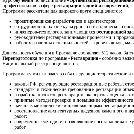
Курс
обучения
по дисциплине «
Организация реставрационно
профессионалов в сфере
реставрации задний и сооружений
, 
Программа рассчитана для широкого круга специалистов:
проектировщиков-разработчиков и архитекторов;
сотрудников по охране культурного и исторического насл
инженеров-технологов, занимающихся
реставрацией зд
руководителей реставрационными процессами и прорабо
рабочих различных специальностей – кровельщиков, маля
Длительность обучения в Ярославле составляет 512 часов. За
Переподготовка
по программе «
Реставрация
» особенно важн
Национальный реестр специалистов.
Программа курса включает в себя следующие теоретические и 
законы РФ, регулирующие реставрационные работы, ответ
стандарты и технические требования к реставрации объек
разработка проектов реставрации, экспертная оценка го
принятые методы проверки и повышение эффективности 
научные, методические и правовые нормы реставрационн
восстановление архитектурных шедевров каменного и де
работ;
современные методики, позволяющие восстанавливать ху
работ.