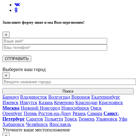
Заполните форму ниже и мы Вам перезвоним!
×
Выберите ваш город
×
Поиск
Барнаул
Владивосток
Волгоград
Воронеж
Екатеринбург
Ижевск
Иркутск
Казань
Кемерово
Краснодар
Красноярск
Москва
Нижний Новгород
Новосибирск
Омск
Оренбург
Пермь
Ростов-на-Дону
Рязань
Самара
Санкт-
Петербург
Саратов
Тольятти
Томск
Тюмень
Ульяновск
Уфа
Хабаровск
Челябинск
Ярославль
Уточните ваше местоположение
×