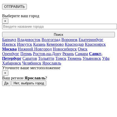
Выберите ваш город
×
Поиск
Барнаул
Владивосток
Волгоград
Воронеж
Екатеринбург
Ижевск
Иркутск
Казань
Кемерово
Краснодар
Красноярск
Москва
Нижний Новгород
Новосибирск
Омск
Оренбург
Пермь
Ростов-на-Дону
Рязань
Самара
Санкт-
Петербург
Саратов
Тольятти
Томск
Тюмень
Ульяновск
Уфа
Хабаровск
Челябинск
Ярославль
Уточните ваше местоположение
×
Ваш регион
Ярославль
?
Да
Нет, выбрать город