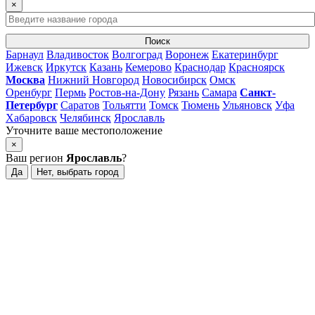
×
Поиск
Барнаул
Владивосток
Волгоград
Воронеж
Екатеринбург
Ижевск
Иркутск
Казань
Кемерово
Краснодар
Красноярск
Москва
Нижний Новгород
Новосибирск
Омск
Оренбург
Пермь
Ростов-на-Дону
Рязань
Самара
Санкт-
Петербург
Саратов
Тольятти
Томск
Тюмень
Ульяновск
Уфа
Хабаровск
Челябинск
Ярославль
Уточните ваше местоположение
×
Ваш регион
Ярославль
?
Да
Нет, выбрать город