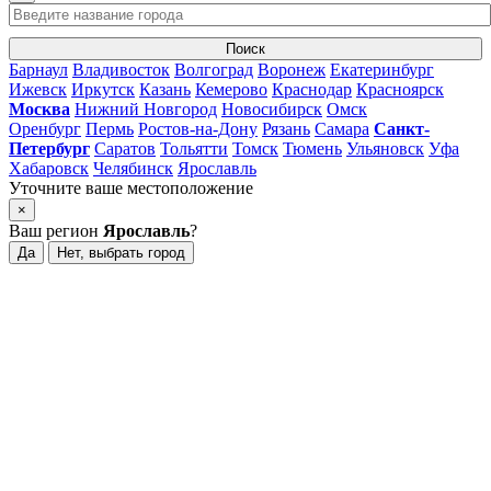
Поиск
Барнаул
Владивосток
Волгоград
Воронеж
Екатеринбург
Ижевск
Иркутск
Казань
Кемерово
Краснодар
Красноярск
Москва
Нижний Новгород
Новосибирск
Омск
Оренбург
Пермь
Ростов-на-Дону
Рязань
Самара
Санкт-
Петербург
Саратов
Тольятти
Томск
Тюмень
Ульяновск
Уфа
Хабаровск
Челябинск
Ярославль
Уточните ваше местоположение
×
Ваш регион
Ярославль
?
Да
Нет, выбрать город